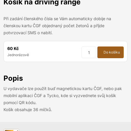
Košík na driving range
Při zadání členského čísla se Vám automaticky dobije na
členskou kartu ČGF objednaný počet žetonů a příjde
potvrzovací SMS o nabití.
60 Kč
Do košíku
Jednorázově
Popis
U vydavače lze použít buď magnetickou kartu ČGF, nebo pak
mobilní aplikaci ČGF a Tycko, kde si vyzvednete svůj košík
pomocí QR kódu.
Košík obsahuje 36 míčků.